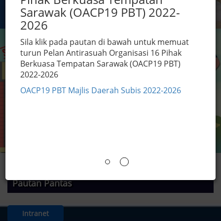
Peta Laman
yan
Sarawak (OACP19 PBT) 2022-
akt
2026
per
Previous
Nex
Pel
Sila klik pada pautan di bawah untuk memuat
per
turun Pelan Antirasuah Organisasi 16 Pihak
tid
Berkuasa Tempatan Sarawak (OACP19 PBT)
di
2022-2026
ruj
ra
OACP19 PBT Majlis Daerah Subis 2022-2026
pem
ser
Unt
sosi
Mal
1.
P
2.
P
Pautan Pantas
3.
O
Intranet