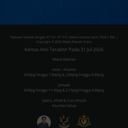
Pat
Menteri Luar Negeri, Dato
Joh
as
Lukanisman Awang Sauni
dij
menekankan bahawa
majli
penambahbaikan kemudahan
Men
asas serta pembangunan fasiliti
Sar
Paparan terbaik dengan IE 7.0+, FF 3.0+ dalam resolusi skrin 1024 x 768. |
kesihatan dan sekolah baharu
Copyright © 2025 Majlis Daerah Subis.
Pem
adalah agenda mendesak bagi
Kemas Kini Terakhir Pada 31 Jul 2026
Ger
o
memastikan kesejahteraan dan
mes
Masa Operasi
a,
keselamatan penduduk di
jaw
a
Parlimen Sibuti. “Saya
Isnin - Khamis
dia
mengharapkan agar tahun ini
8:00pg hingga 1:00ptg & 2:00ptg hingga 4:30ptg
per
kita diberikan lebih banyak lagi
Jumaat
ter
a
projek-projek pembangunan
8:00pg hingga 11:45pg & 2:15ptg hingga 4:30ptg
Cem
untuk kawasan Sibuti,
Mak
Sabtu, Ahad & Cuti Umum
khususnya dari sudut
Kaunter tutup
hub
an
pembangunan fasiliti kesihatan,
tena
anas
pembangunan sekolah-sekolah
kem
baru dan juga fasiliti asas
negeri. “Tema ini